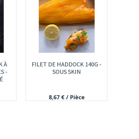
K À
FILET DE HADDOCK 140G -
S -
SOUS SKIN
É
8,67 €
/ Pièce