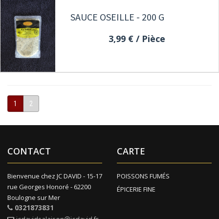
SAUCE OSEILLE - 200 G
3,99 €
/ Pièce
1
2
CONTACT
CARTE
Bienvenue chez JC DAVID - 15-17
POISSONS FUMÉS
rue Georges Honoré - 62200
ÉPICERIE FINE
Boulogne sur Mer
0321873831