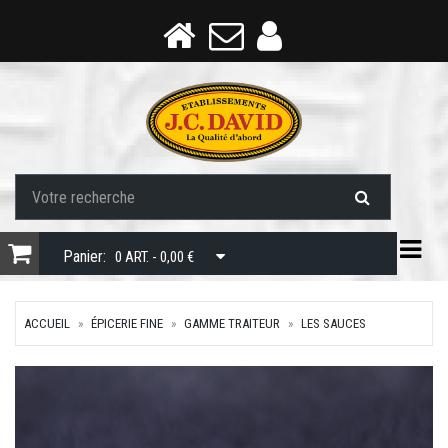
Togg
Panier:
0 ART. - 0,00 €
ACCUEIL
ÉPICERIE FINE
GAMME TRAITEUR
LES SAUCES