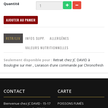
Quantité
AJOUTER AU PANIER
RETR/LIV
INFOS SUPP.
ALLERGÈNES
VALEURS NUTRITIONNELLES
Seulement disponible pour :
Retrait chez JC DAVID à
Boulogne sur mer , Livraison d'une commande par Chronofresh
CONTACT
CARTE
Bienvenue chez JC DAVID - 15-17
POISSONS FUMÉS