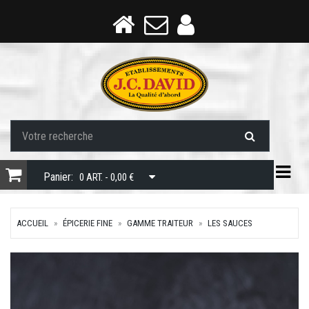
Togg
Panier:
0 ART. - 0,00 €
ACCUEIL
ÉPICERIE FINE
GAMME TRAITEUR
LES SAUCES