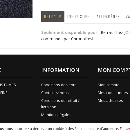
RETR/LIV
INFOS SUPP.
ALLERGÈNES
V
Seulement disponible pour :
Retrait chez JC
commande par Chronofresh
E
INFORMATION
MON COMP
NS FUMÉS
Conditions de vente
Mon compte
 FINE
Contactez nous
Mes commandes
Conditions de retrait /
Mes adresses
livraison
Mentions légales
ous nous autorisez à déposer un cookie à des fins de mesure d'audience.
En sav