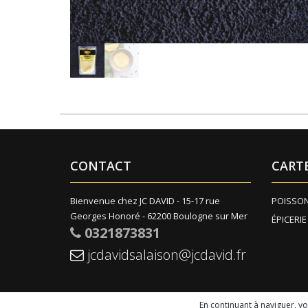
CONTACT
CART
Bienvenue chez JC DAVID - 15-17 rue
POISSO
Georges Honoré - 62200 Boulogne sur Mer
ÉPICERIE
0321873831
jcdavidsalaison@jcdavid.fr
En continuant à naviguer, v