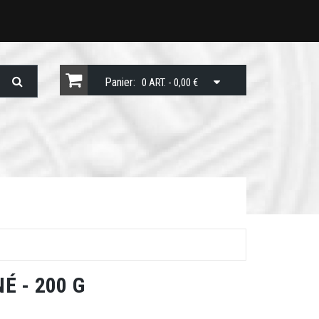
Panier:
0 ART. - 0,00 €
É - 200 G