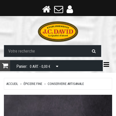
Togg
Panier:
0 ART. - 0,00 €
ACCUEIL
ÉPICERIE FINE
CONSERVERIE ARTISANALE