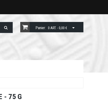
Panier:
0 ART. - 0,00 €
 - 75 G