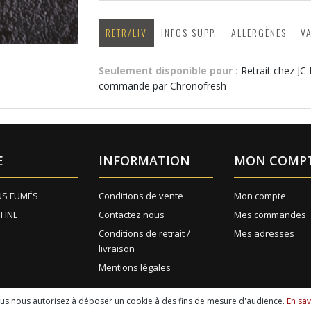
RETR/LIV
INFOS SUPP.
ALLERGÈNES
V
Seulement disponible pour :
Retrait chez JC
commande par Chronofresh
E
INFORMATION
MON COMP
NS FUMÉS
Conditions de vente
Mon compte
 FINE
Contactez nous
Mes commandes
Conditions de retrait /
Mes adresses
livraison
Mentions légales
ous nous autorisez à déposer un cookie à des fins de mesure d'audience.
En sav
mmande sur internet et en magasin