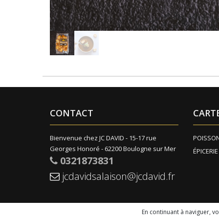
CONTACT
CART
Bienvenue chez JC DAVID - 15-17 rue
POISSO
Georges Honoré - 62200 Boulogne sur Mer
ÉPICERIE
0321873831
jcdavidsalaison@jcdavid.fr
En continuant à naviguer, v
© 2026 - Logiciel
SaasFood - Logiciel de gestion de co