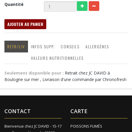
Quantité
AJOUTER AU PANIER
RETR/LIV
INFOS SUPP.
CONSEILS
ALLERGÈNES
VALEURS NUTRITIONNELLES
Seulement disponible pour :
Retrait chez JC DAVID à
Boulogne sur mer , Livraison d'une commande par Chronofresh
CONTACT
CARTE
Bienvenue chez JC DAVID - 15-17
POISSONS FUMÉS