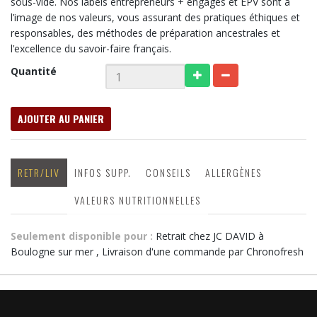
sous-vide. Nos labels entrepreneurs + engagés et EPV sont à
l’image de nos valeurs, vous assurant des pratiques éthiques et
responsables, des méthodes de préparation ancestrales et
l’excellence du savoir-faire français.
Quantité
AJOUTER AU PANIER
RETR/LIV
INFOS SUPP.
CONSEILS
ALLERGÈNES
VALEURS NUTRITIONNELLES
Seulement disponible pour :
Retrait chez JC DAVID à
Boulogne sur mer , Livraison d'une commande par Chronofresh