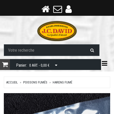
Togg
Panier:
0 ART. - 0,00 €
ACCUEIL
POISSONS FUMÉS
HARENG FUMÉ