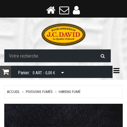
Togg
Panier:
0 ART. - 0,00 €
ACCUEIL
POISSONS FUMÉS
HARENG FUMÉ