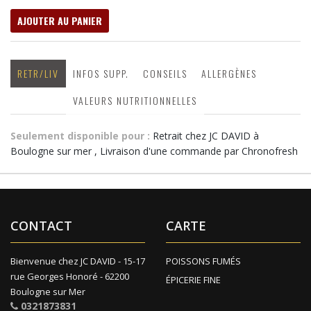
AJOUTER AU PANIER
RETR/LIV
INFOS SUPP.
CONSEILS
ALLERGÈNES
VALEURS NUTRITIONNELLES
Seulement disponible pour :
Retrait chez JC DAVID à
Boulogne sur mer , Livraison d'une commande par Chronofresh
CONTACT
CARTE
Bienvenue chez JC DAVID - 15-17
POISSONS FUMÉS
rue Georges Honoré - 62200
ÉPICERIE FINE
Boulogne sur Mer
0321873831