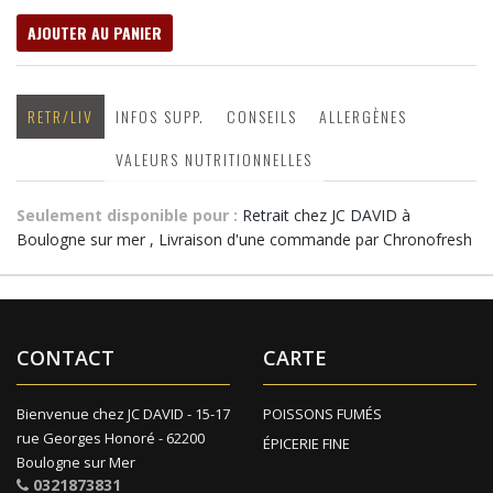
AJOUTER AU PANIER
RETR/LIV
INFOS SUPP.
CONSEILS
ALLERGÈNES
VALEURS NUTRITIONNELLES
Seulement disponible pour :
Retrait chez JC DAVID à
Boulogne sur mer , Livraison d'une commande par Chronofresh
CONTACT
CARTE
Bienvenue chez JC DAVID - 15-17
POISSONS FUMÉS
rue Georges Honoré - 62200
ÉPICERIE FINE
Boulogne sur Mer
0321873831