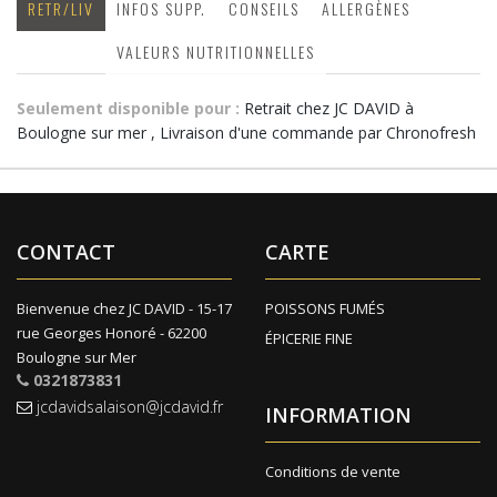
RETR/LIV
INFOS SUPP.
CONSEILS
ALLERGÈNES
VALEURS NUTRITIONNELLES
Seulement disponible pour :
Retrait chez JC DAVID à
Boulogne sur mer , Livraison d'une commande par Chronofresh
CONTACT
CARTE
Bienvenue chez JC DAVID - 15-17
POISSONS FUMÉS
rue Georges Honoré - 62200
ÉPICERIE FINE
Boulogne sur Mer
0321873831
jcdavidsalaison@jcdavid.fr
INFORMATION
Conditions de vente