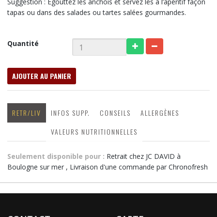
Suggestion : Égouttez les anchois et servez les à l’apéritif façon
tapas ou dans des salades ou tartes salées gourmandes.
Quantité
AJOUTER AU PANIER
RETR/LIV
INFOS SUPP.
CONSEILS
ALLERGÈNES
VALEURS NUTRITIONNELLES
Seulement disponible pour :
Retrait chez JC DAVID à
Boulogne sur mer , Livraison d'une commande par Chronofresh