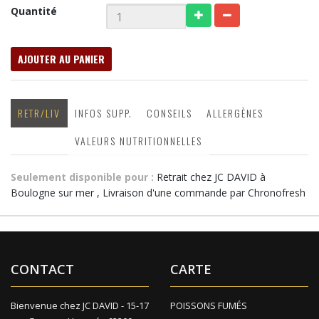
Quantité
AJOUTER AU PANIER
RETR/LIV
INFOS SUPP.
CONSEILS
ALLERGÈNES
VALEURS NUTRITIONNELLES
Seulement disponible pour :
Retrait chez JC DAVID à
Boulogne sur mer , Livraison d'une commande par Chronofresh
CONTACT
CARTE
Bienvenue chez JC DAVID - 15-17
POISSONS FUMÉS