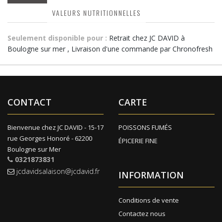
VALEURS NUTRITIONNELLES
Seulement disponible pour :
Retrait chez JC DAVID à
Boulogne sur mer , Livraison d'une commande par Chronofresh
CONTACT
CARTE
Bienvenue chez JC DAVID - 15-17
POISSONS FUMÉS
rue Georges Honoré - 62200
ÉPICERIE FINE
Boulogne sur Mer
0321873831
jcdavidsalaison@jcdavid.fr
INFORMATION
Conditions de vente
Contactez nous