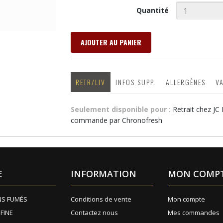
Quantité
AJOUTER AU PANIER
RETR/LIV
INFOS SUPP.
ALLERGÈNES
V
Seulement disponible pour :
Retrait chez JC
commande par Chronofresh
E
INFORMATION
MON COMP
NS FUMÉS
Conditions de vente
Mon compte
 FINE
Contactez nous
Mes commandes