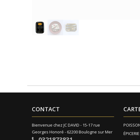
CONTACT
CART
Bienvenue chez JC DAVID - 15-17 rue
POISSO
Georges Honoré - 62200 Boulogne sur Mer
ÉPICERIE
0321873831