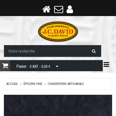
Togg
Panier:
0 ART. - 0,00 €
ACCUEIL
ÉPICERIE FINE
CONSERVERIE ARTISANALE