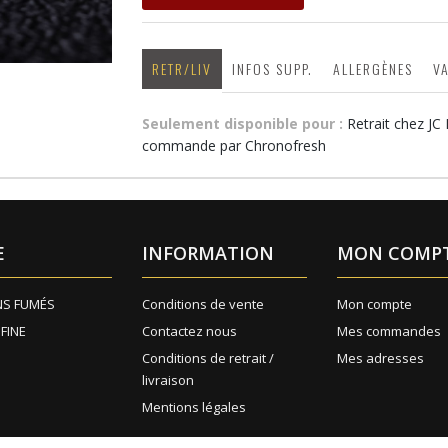
RETR/LIV
INFOS SUPP.
ALLERGÈNES
V
Seulement disponible pour :
Retrait chez JC
commande par Chronofresh
E
INFORMATION
MON COMP
NS FUMÉS
Conditions de vente
Mon compte
 FINE
Contactez nous
Mes commandes
Conditions de retrait /
Mes adresses
livraison
Mentions légales