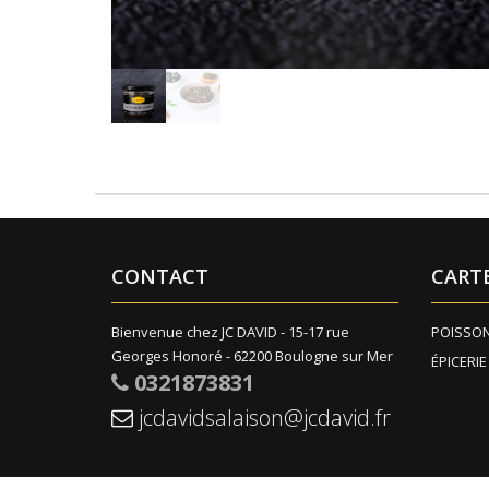
CONTACT
CART
Bienvenue chez JC DAVID - 15-17 rue
POISSO
Georges Honoré - 62200 Boulogne sur Mer
ÉPICERIE
0321873831
jcdavidsalaison@jcdavid.fr