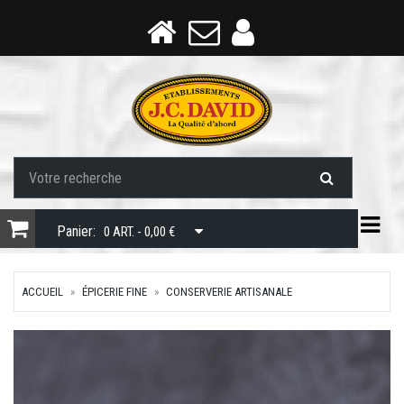
Togg
Panier:
0 ART. - 0,00 €
ACCUEIL
ÉPICERIE FINE
CONSERVERIE ARTISANALE