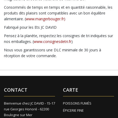
Consommés de temps en temps et en quantité raisonnable, les
produits dits plaisirs sont compatibles avec un bon équilibre
alimentaire. (
www.mangerbouger.fr)
Fabriqué pour les Ets JC DAVID
Pensez à la planète, respectez les consignes de tri indiquées sur
nos emballages. (
www.consignesdetri.fr
)
Nous vous garantissons une DLC minimale de 30 jours à
réception de votre commande.
CONTACT
CARTE
Bienvenue chez JC DAVID - 15-17
POISSONS FUMÉS
rue Georges Honoré - 62200
ÉPICERIE FINE
Boulogne sur Mer