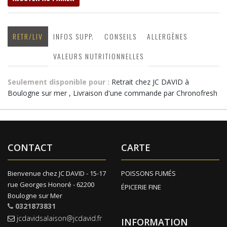
RETR/LIV
INFOS SUPP.
CONSEILS
ALLERGÈNES
VALEURS NUTRITIONNELLES
Seulement disponible pour :
Retrait chez JC DAVID à
Boulogne sur mer , Livraison d'une commande par Chronofresh
CONTACT
CARTE
Bienvenue chez JC DAVID - 15-17
POISSONS FUMÉS
rue Georges Honoré - 62200
ÉPICERIE FINE
Boulogne sur Mer
0321873831
jcdavidsalaison@jcdavid.fr
INFORMATION