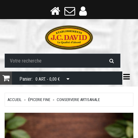
Togg
Panier:
0 ART. - 0,00 €
ACCUEIL
ÉPICERIE FINE
CONSERVERIE ARTISANALE